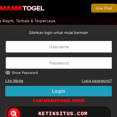
Live Chat
Resmi, Terbaik & Terpercaya.
Silahkan login untuk mulai bermain
Show Password
Lite Mode
Lupa password?
Login
CARI MAMATOGEL DISINI
KETIKSITUS.COM